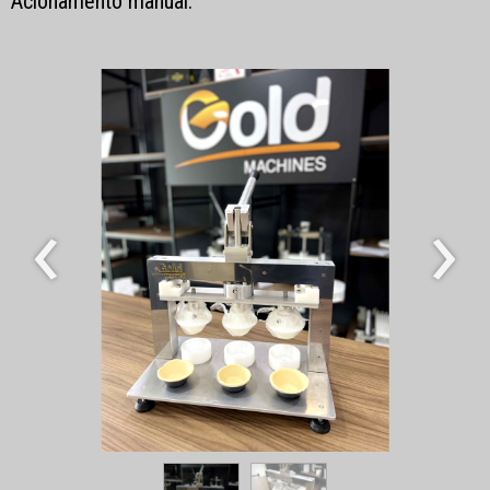
Acionamento manual.
‹
›